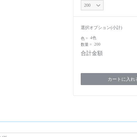
選択オプション(小計)
4色
色 =
200
数量 =
合計金額
カートに入れ