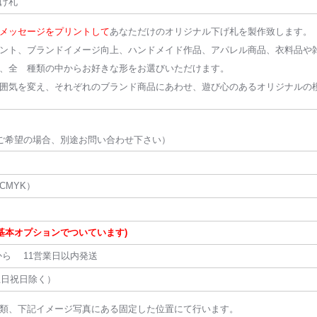
げ札
メッセージをプリントして
あなただけのオリジナル下げ札を製作致します。
ント、ブランドイメージ向上、ハンドメイド作品、アパレル商品、衣料品や
、全 種類の中からお好きな形をお選びいただけます。
囲気を変え、それぞれのブランド商品にあわせ、遊び心のあるオリジナルの
ご希望の場合、別途お問い合わせ下さい）
MYK）
基本オプションでついています)
ら 11営業日以内発送
土日祝日除く）
類、下記イメージ写真にある固定した位置にて行います。