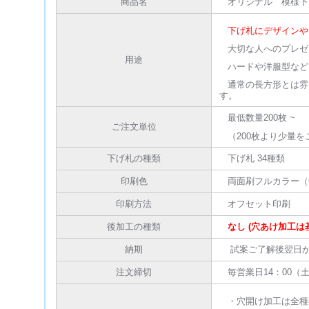
商品名
オリジナル 模様下
下げ札にデザインや
大切な人へのプレゼ
用途
ハードや洋服型など
通常の長方形とは雰
す。
最低数量200枚 ~
ご注文単位
（200枚より少量を
下げ札の種類
下げ札 34種類
印刷色
両面刷フルカラー（C
印刷方法
オフセット印刷
後加工の種類
なし (穴あけ加工は
納期
試案ご了解後翌日か
注文締切
毎営業日14：00（
・穴開け加工は全種