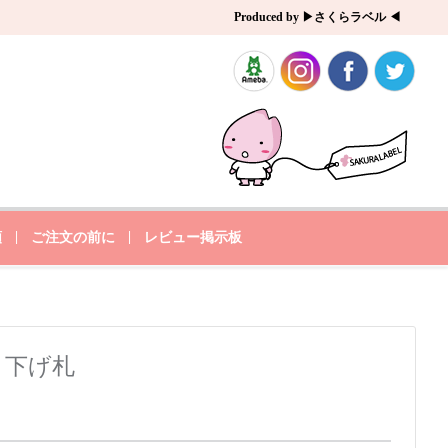
Produced by ▶さくらラベル ◀
類
ご注文の前に
レビュー掲示板
ト下げ札