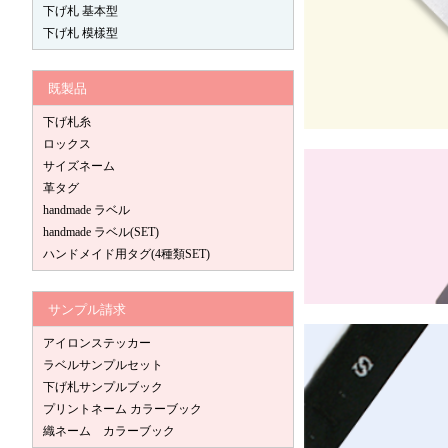
下げ札 基本型
下げ札 模樣型
既製品
下げ札糸
ロックス
サイズネーム
革タグ
handmade ラベル
handmade ラベル(SET)
ハンドメイド用タグ(4種類SET)
サンプル請求
アイロンステッカー
ラベルサンプルセット
下げ札サンプルブック
プリントネーム カラーブック
織ネーム カラーブック