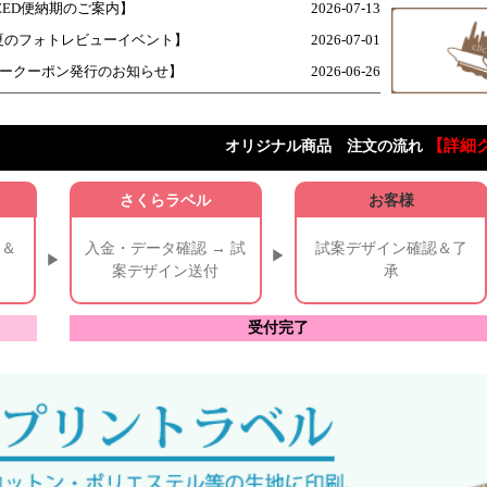
PEED便納期のご案内】
2026-07-13
6 夏のフォトレビューイベント】
2026-07-01
ュークーポン発行のお知らせ】
2026-06-26
【詳細
オリジナル商品 注文の流れ
さくらラベル
お客様
）＆
入金・データ確認 → 試
試案デザイン確認＆了
案デザイン送付
承
受付完了