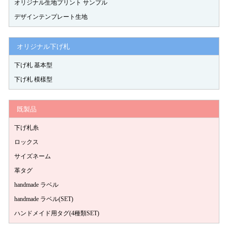
オリジナル生地プリント サンプル
デザインテンプレート生地
オリジナル下げ札
下げ札 基本型
下げ札 模樣型
既製品
下げ札糸
ロックス
サイズネーム
革タグ
handmade ラベル
handmade ラベル(SET)
ハンドメイド用タグ(4種類SET)