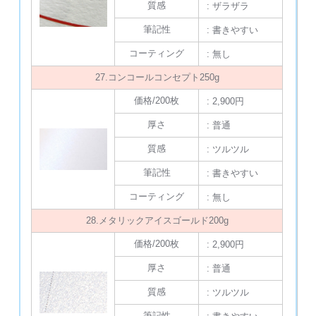
質感
: ザラザラ
筆記性
: 書きやすい
コーティング
: 無し
27.コンコールコンセプト250g
価格/200枚
: 2,900円
厚さ
: 普通
質感
: ツルツル
筆記性
: 書きやすい
コーティング
: 無し
28.メタリックアイスゴールド200g
価格/200枚
: 2,900円
厚さ
: 普通
質感
: ツルツル
筆記性