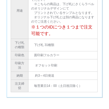
※こちらの商品は、下げ札にさくらラベル
のオリジナルデザインにて
用途
プリントされているサンプルとなります。
オリジナル下げ札とは別の商品になります
のでご注意ください。
※１つのIDにつき１つまで注文
可能です。
下げ札
下げ札 31種類
の種類
印刷色
面印刷フルカラー
印刷方
オフセット印刷
法
納期
約3～4日発送
注文締
毎営業日14：00（土日祝日除く）
切