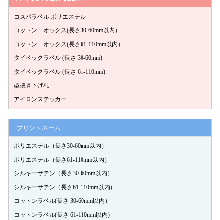
紙質の種類が沢山あるので助かりました。ありがとうございまし
た！
コスパラベル ポリエステル
コットン オックス(長さ30-60mm以内）
2022-02-03
mell***
コットン オックス(長さ61-110mm以内）
タイベックラベル (長さ 30-60mm)
販売者
この度はありがとうございます。ご注文も併せてありがとうご
タイベックラベル (長さ 61-110mm)
ざいました。 引き続き宜しくお願い致します。＾＾
型抜き下げ札
2022-02-04
アイロンステッカー
プリントネーム
ポリエステル（長さ30-60mm以内）
とても良いサンプルでした。 ...
もっと見る
ポリエステル（長さ61-110mm以内）
シルキーサテン（長さ30-60mm以内）
2022-01-24
fufu***
シルキーサテン（長さ61-110mm以内）
コットンラベル(長さ 30-60mm以内）
販売者
ご請求頂きありがとうございました。 下げ札などご不明な点
コットンラベル(長さ 61-110mm以内)