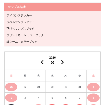
サンプル請求
アイロンステッカー
ラベルサンプルセット
下げ札サンプルブック
プリントネーム カラーブック
織ネーム カラーブック
2026
8
日
月
火
水
木
金
土
26
27
28
29
30
31
1
2
3
4
5
6
7
8