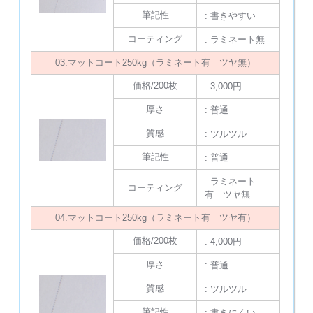
筆記性
: 書きやすい
コーティング
: ラミネート無
03.マットコート250kg（ラミネート有 ツヤ無）
価格/200枚
: 3,000円
厚さ
: 普通
質感
: ツルツル
筆記性
: 普通
: ラミネート
コーティング
有 ツヤ無
04.マットコート250kg（ラミネート有 ツヤ有）
価格/200枚
: 4,000円
厚さ
: 普通
質感
: ツルツル
筆記性
: 書きにくい