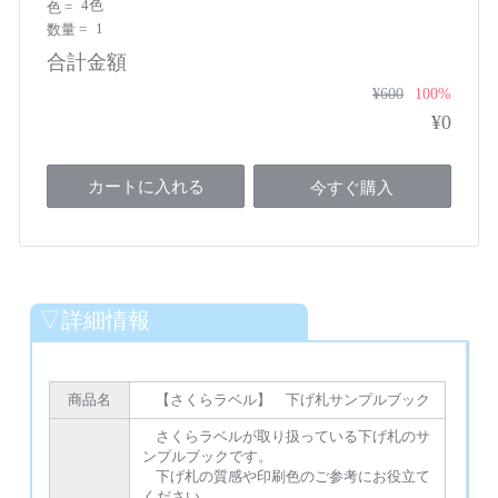
4色
色 =
1
数量 =
合計金額
¥600
100%
¥0
カートに入れる
今すぐ購入
▽詳細情報
商品名
【さくらラベル】 下げ札サンプルブック
さくらラベルが取り扱っている下げ札のサ
ンプルブックです。
下げ札の質感や印刷色のご参考にお役立て
ください。