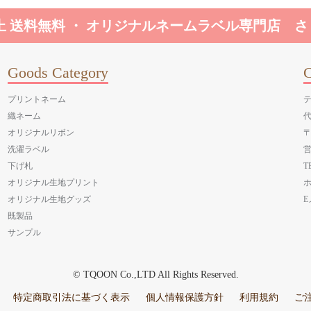
円以上 送料無料 ・ オリジナルネームラベル専門店 
Goods Category
C
プリントネーム
テ
織ネーム
オリジナルリボン
〒
洗濯ラベル
営
下げ札
T
オリジナル生地プリント
ホ
オリジナル生地グッズ
E
既製品
サンプル
© TQOON Co.,LTD All Rights Reserved.
特定商取引法に基づく表示
個人情報保護方針
利用規約
ご