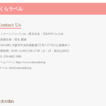
さくらラベル
ontact Us
ィクーンジャパン㈱（英文社名：TQOON Co.,Ltd)
代表責任者：田丸 紫緒
542-0081 大阪市中央区南船場3丁目7-27 NLC心斎橋4F-I
業時間 : 10:00~12:00/13:00-17:00（土・日・祝日は休日）
EL: 050-8882-3880
ームページ: https://www.sakuralabel.jp
メール:
info@sakuralabel.jp
注文の流れ